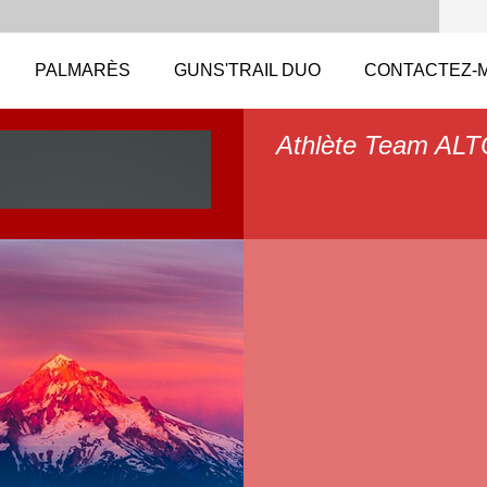
PALMARÈS
GUNS'TRAIL DUO
CONTACTEZ-M
Athlète Team A